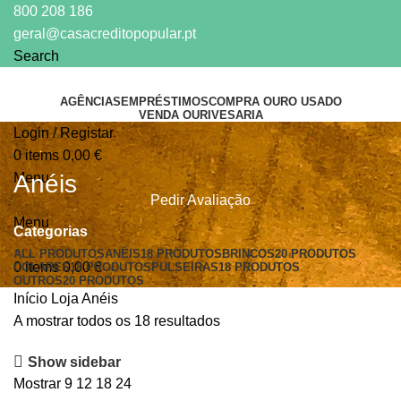
800 208 186
geral@casacreditopopular.pt
Search
AGÊNCIAS
EMPRÉSTIMOS
COMPRA OURO USADO
VENDA OURIVESARIA
Login / Registar
0
items
0,00
€
Menu
Anéis
Pedir Avaliação
Menu
Categorias
ALL
PRODUTOS
ANÉIS
18 PRODUTOS
BRINCOS
20 PRODUTOS
0
items
0,00
€
COLARES
18 PRODUTOS
PULSEIRAS
18 PRODUTOS
OUTROS
20 PRODUTOS
Início
Loja
Anéis
A mostrar todos os 18 resultados
Show sidebar
Mostrar
9
12
18
24