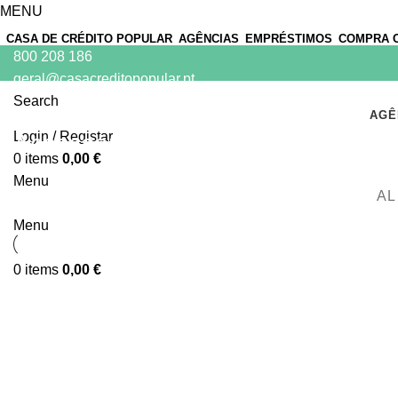
MENU
CASA DE CRÉDITO POPULAR
AGÊNCIAS
EMPRÉSTIMOS
COMPRA 
800 208 186
geral@casacreditopopular.pt
Search
AGÊ
Login / Registar
Accessories
0
items
0,00
€
Menu
AL
Menu
0
items
0,00
€
ACCESSORIES
IMPERDIET MAURIS A NONTIN