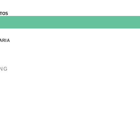
TOS
ARIA
ING