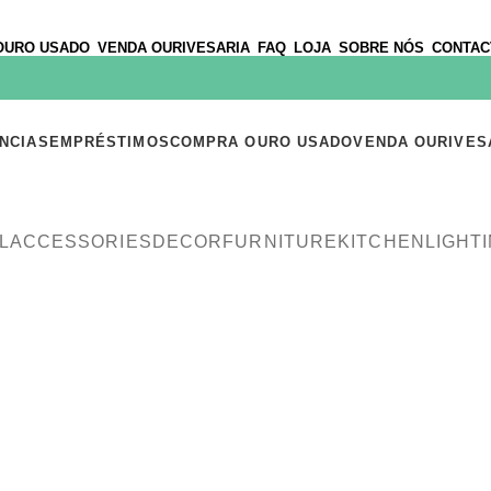
OURO USADO
VENDA OURIVESARIA
FAQ
LOJA
SOBRE NÓS
CONTAC
NCIAS
EMPRÉSTIMOS
COMPRA OURO USADO
VENDA OURIVES
L
ACCESSORIES
DECOR
FURNITURE
KITCHEN
LIGHT
Pedir Avaliação
ACCESSORIES
POTENTI PARTURIENT PARTURIE